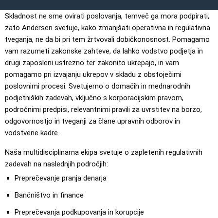
Skladnost ne sme ovirati poslovanja, temveč ga mora podpirati,
zato Andersen svetuje, kako zmanjšati operativna in regulativna
tveganja, ne da bi pri tem žrtvovali dobičkonosnost. Pomagamo
vam razumeti zakonske zahteve, da lahko vodstvo podjetja in
drugi zaposleni ustrezno ter zakonito ukrepajo, in vam
pomagamo pri izvajanju ukrepov v skladu z obstoječimi
poslovnimi procesi. Svetujemo o domačih in mednarodnih
podjetniških zadevah, vključno s korporacijskim pravom,
področnimi predpisi, relevantnimi pravili za uvrstitev na borzo,
odgovornostjo in tveganji za člane upravnih odborov in
vodstvene kadre.
Naša multidisciplinarna ekipa svetuje o zapletenih regulativnih
zadevah na naslednjih področjih:
Preprečevanje pranja denarja
Bančništvo in finance
Preprečevanja podkupovanja in korupcije