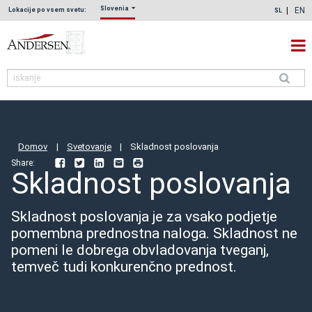
Slovenia
EN
Lokacije po vsem svetu:
SL
Domov
|
Svetovanje
|
Skladnost poslovanja
Share:
Facebook
Twitter
LinkedIn
Email
Print
Skladnost poslovanja
Skladnost poslovanja je za vsako podjetje
pomembna prednostna naloga. Skladnost ne
pomeni le dobrega obvladovanja tveganj,
temveč tudi konkurenčno prednost.