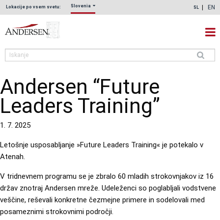
Slovenia
EN
Lokacije po vsem svetu:
SL
Andersen “Future
Leaders Training”
1. 7. 2025
Letošnje usposabljanje »Future Leaders Training« je potekalo v
Atenah.
V tridnevnem programu se je zbralo 60 mladih strokovnjakov iz 16
držav znotraj Andersen mreže. Udeleženci so poglabljali vodstvene
veščine, reševali konkretne čezmejne primere in sodelovali med
posameznimi strokovnimi področji.